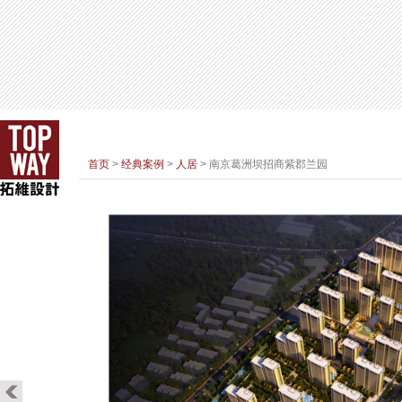
首页
>
经典案例
>
人居
> 南京葛洲坝招商紫郡兰园