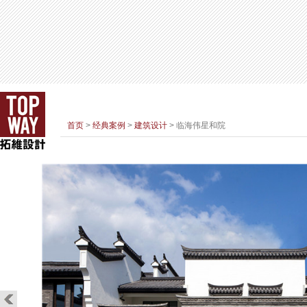
首页
>
经典案例
>
建筑设计
> 临海伟星和院