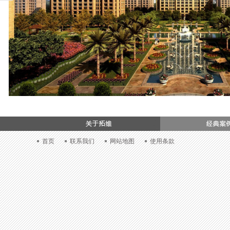
加入我们
首页
联系我们
网站地图
使用条款