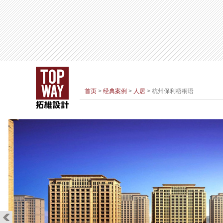
首页
>
经典案例
>
人居
> 杭州保利梧桐语