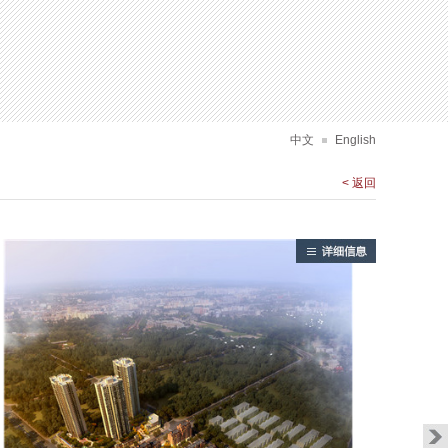
人居
中文
English
< 返回