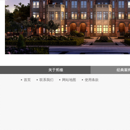
加入我们
首页
联系我们
网站地图
使用条款