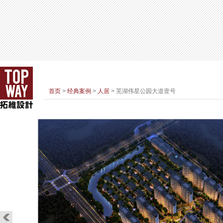
首页
>
经典案例
>
人居
> 芜湖伟星公园大道壹号