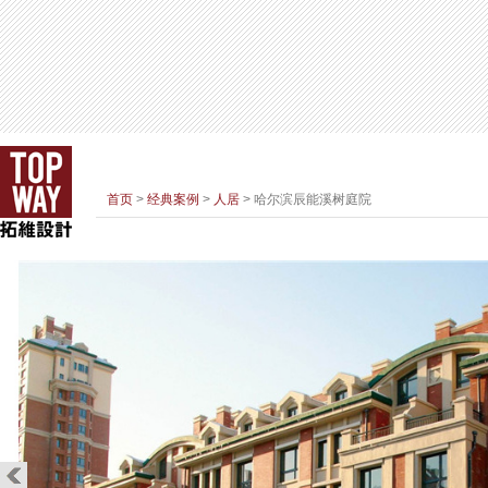
首页
>
经典案例
>
人居
> 哈尔滨辰能溪树庭院