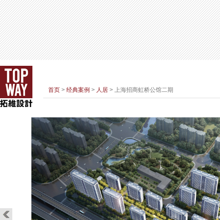
首页
>
经典案例
>
人居
> 上海招商虹桥公馆二期