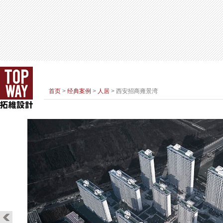
首页
>
经典案例
>
人居
> 西安招商雍景湾