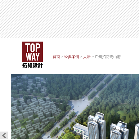
首页
>
经典案例
>
人居
> 广州招商鹭山府