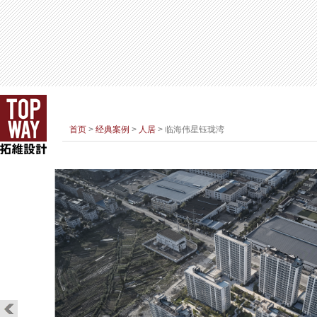
首页
>
经典案例
>
人居
> 临海伟星钰珑湾