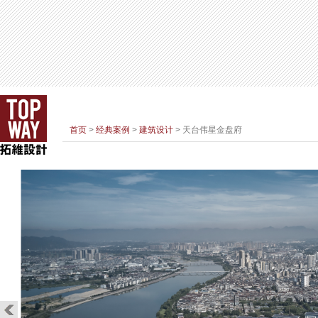
首页
>
经典案例
>
建筑设计
> 天台伟星金盘府