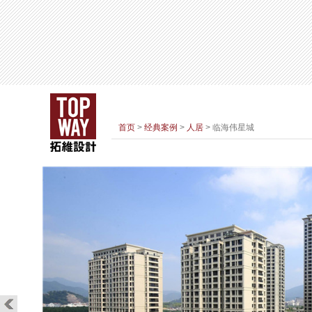
首页
>
经典案例
>
人居
> 临海伟星城