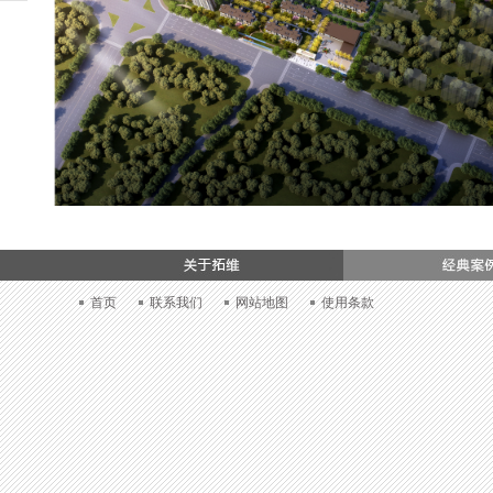
加入我们
首页
联系我们
网站地图
使用条款