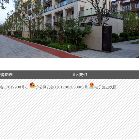
备17019908号-1
沪公网安备31011002003002号
电子营业执照