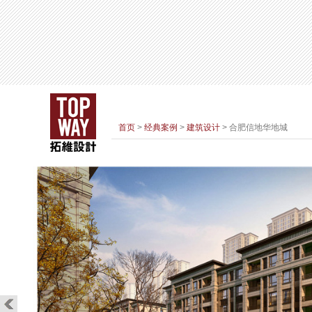
首页
>
经典案例
>
建筑设计
> 合肥信地华地城