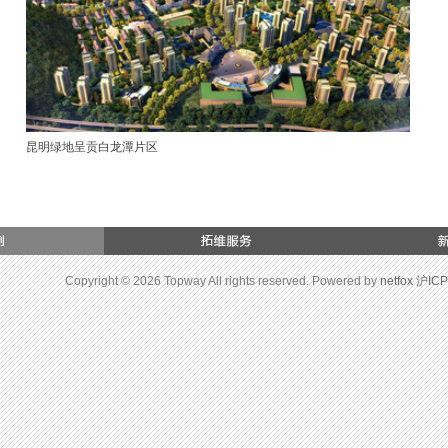
昆明绿地呈贡白龙潭片区
Copyright © 2026 Topway All rights reserved. Powered by
netfox
沪ICP