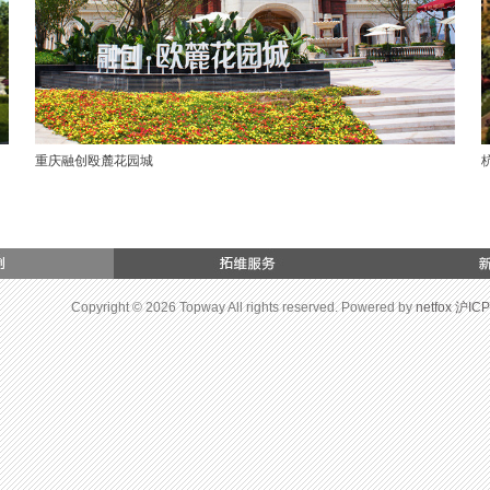
重庆融创殴麓花园城
Copyright © 2026 Topway All rights reserved. Powered by
netfox
沪ICP