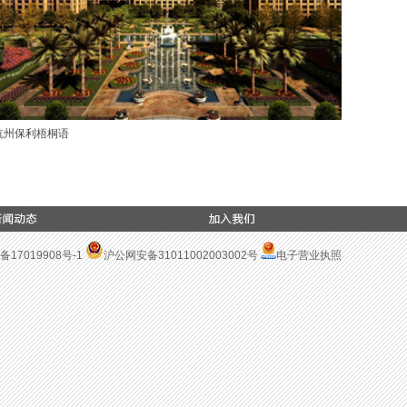
杭州保利梧桐语
大连金州
备17019908号-1
沪公网安备31011002003002号
电子营业执照