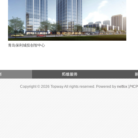
青岛保利城投创智中心
Copyright © 2026 Topway All rights reserved. Powered by
netfox
沪ICP