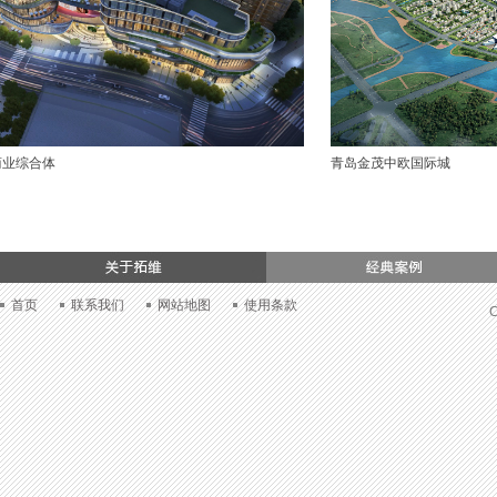
商业综合体
青岛金茂中欧国际城
们
首页
联系我们
网站地图
使用条款
C