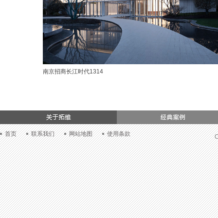
南京招商长江时代1314
们
首页
联系我们
网站地图
使用条款
C