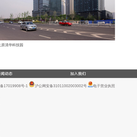
太原清华科技园
即墨金茂
备17019908号-1
沪公网安备31011002003002号
电子营业执照