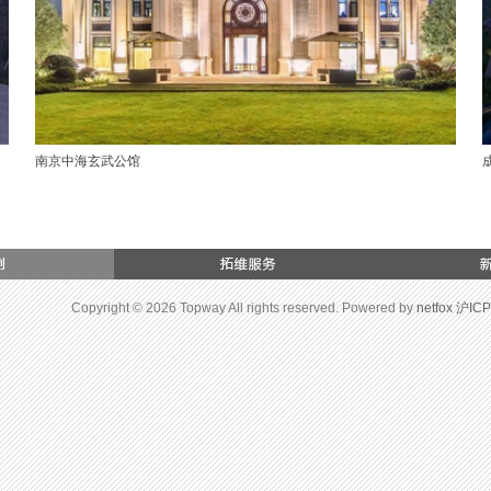
南京中海玄武公馆
Copyright © 2026 Topway All rights reserved. Powered by
netfox
沪ICP