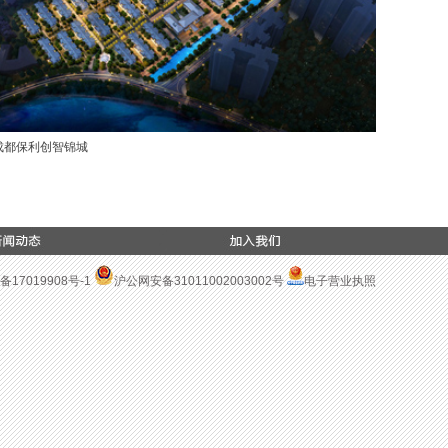
成都保利创智锦城
青岛保利
备17019908号-1
沪公网安备31011002003002号
电子营业执照