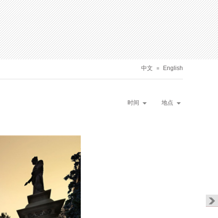
中文
English
时间
地点